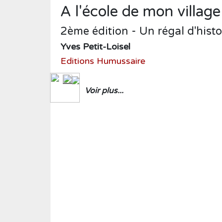
Humour
A l'école de mon villag
Médecine
2ème édition - Un régal d'histo
Musique
Yves Petit-Loisel
Normandie
Editions Humussaire
Nouvelles
Poésie
Voir plus...
Policier
Politique
Presse
Réalités
Récits
Religions
Roman