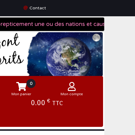
Contact
0
Mon panier
Mon compte
€
0.00
TTC
Se connecter