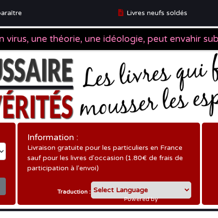
araître
Livres neufs soldés
ître
Information :
Livraison gratuite pour les particuliers en France
sauf pour les livres d'occasion (1.80€ de frais de
participation à l'envoi)
Traduction :
Powered by
Translate