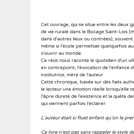
Roman historique
Sciences
Cet ouvrage, qui se situe entre les deux g
Sciences humaines
de vie rurale dans le Bocage Saint-Lois (
Showbiz
dans d'autres lieux ou contrées), souvent 
même si l'école permettait quelquefois au
Témoignages
s'ouvrir au monde.
Vie d'antan
Ce récit nous raconte le quotidien d'un vil
en contrepoint, l'évocation de l'enfance 
institutrice, mère de l'auteur.
Cette chronique, basée sur des faits auth
le lecteur une émotion réelle lorsqu'elle
l'âpre dureté de l'existence et la quête d
qui viennent parfois l'éclairer.
L'auteur était si fluet enfant qu'on le pre
Ce livre n'est pas sans rappeler le style