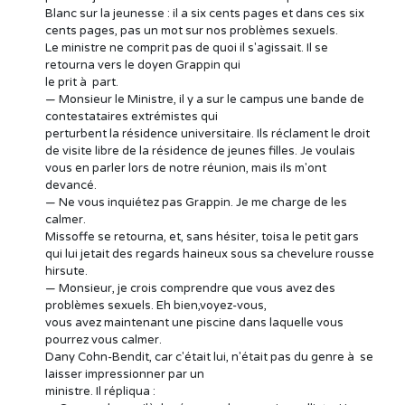
Blanc sur la jeunesse : il a six cents pages et dans ces six
cents pages, pas un mot sur nos problèmes sexuels.
Le ministre ne comprit pas de quoi il s'agissait. Il se
retourna vers le doyen Grappin qui
le prit à part.
— Monsieur le Ministre, il y a sur le campus une bande de
contestataires extrémistes qui
perturbent la résidence universitaire. Ils réclament le droit
de visite libre de la résidence de jeunes filles. Je voulais
vous en parler lors de notre réunion, mais ils m'ont
devancé.
— Ne vous inquiétez pas Grappin. Je me charge de les
calmer.
Missoffe se retourna, et, sans hésiter, toisa le petit gars
qui lui jetait des regards haineux sous sa chevelure rousse
hirsute.
— Monsieur, je crois comprendre que vous avez des
problèmes sexuels. Eh bien,voyez-vous,
vous avez maintenant une piscine dans laquelle vous
pourrez vous calmer.
Dany Cohn-Bendit, car c'était lui, n'était pas du genre à se
laisser impressionner par un
ministre. Il répliqua :