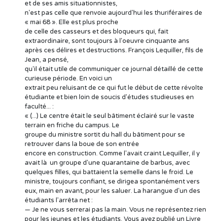
et de ses amis situationnistes,
n'est pas celle que renvoie aujourd'hui les thuriféraires de
« mai 68 ». Elle est plus proche
de celle des casseurs et des bloqueurs qui, fait
extraordinaire, sont toujours à l'oeuvre cinquante ans
après ces délires et destructions. François Lequiller, fils de
Jean, a pensé,
qu'il était utile de communiquer ce journal détaillé de cette
curieuse période. En voici un
extrait peu reluisant de ce qui fut le début de cette révolte
étudiante et bien loin de soucis d'études studieuses en
faculté... :
« (...) Le centre était le seul bâtiment éclairé sur le vaste
terrain en friche du campus. Le
groupe du ministre sortit du hall du bâtiment pour se
retrouver dans la boue de son entrée
encore en construction. Comme l'avait craint Lequiller, il y
avait là un groupe d'une quarantaine de barbus, avec
quelques filles, qui battaient la semelle dans le froid. Le
ministre, toujours confiant, se dirigea spontanément vers
eux, main en avant, pour les saluer. La harangue d'un des
étudiants l'arrêta net :
— Je ne vous serrerai pas la main. Vous ne représentez rien
pour les jeunes et les étudiants. Vous avez publié un Livre