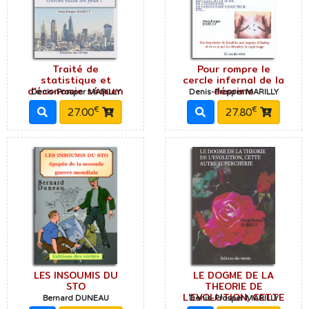
Traité de
Pour rompre le
statistique et
cercle infernal de la
d'économie séquen
déprime
Denis-Prosper MARILLY
Denis-Prosper MARILLY
€
€
27.00
27.80
LES INSOUMIS DU
LE DOGME DE LA
STO
THEORIE DE
L'EVOLUTION, CETTE
Bernard DUNEAU
Denis-Prosper MARILLY