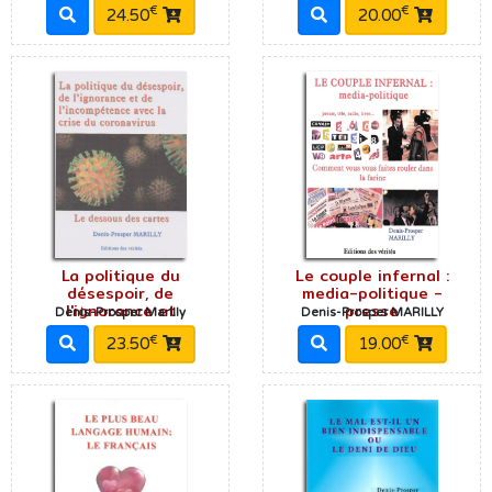
€
€
24.50
20.00
La politique du
Le couple infernal :
désespoir, de
media-politique -
l'ignorance et
presse
Denis-Prosper Marilly
Denis-Prosper MARILLY
€
€
23.50
19.00