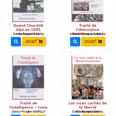
Quand Churchill,
Traité de
déjà en 1945,
l'obéissance
mesurant le
mimétique et de la
Denis-Prosper Marilly
Denis-Prosper Marilly
€
€
19.00
20.00
Traité de
Les vices cachés de
l'intelligence - tome
la liberté
1
d'expression
Denis-Prosper MARILLY
Denis-Prosper Marilly