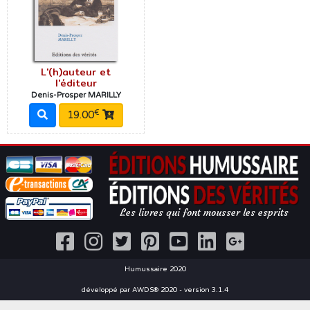
L'(h)auteur et
l'éditeur
Denis-Prosper MARILLY
€
19.00
Les livres qui font mousser les esprits
Humussaire 2020
développé par AWDS® 2020 - version 3.1.4