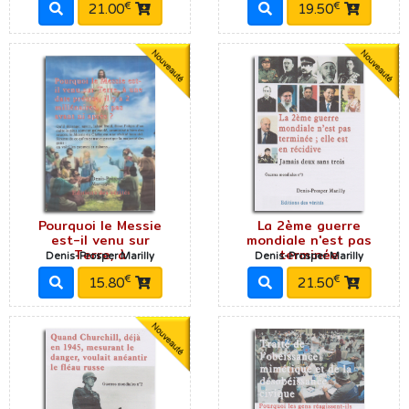
€
€
21.00
19.50
Pourquoi le Messie
La 2ème guerre
est-il venu sur
mondiale n'est pas
Terre, à
terminée
Denis-Prosper Marilly
Denis-Prosper Marilly
€
€
15.80
21.50