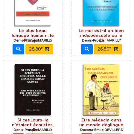
Le plus beau
Le mal est-il un bien
langage humain : le
indispensable ou le
français
dé
Denis-Prosper MARILLY
Denis-Prosper MARILLY
€
€
28.80
26.50
Si ces jours-la
Etre médecin dans
n'étaient écourtés,
un monde déglingué
nulle
Denis-Prosper MARILLY
Docteur Emile DEVILLERS