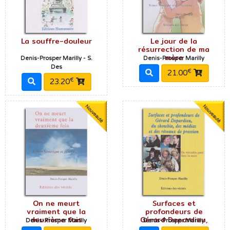
La souffre-douleur
Le jour de la
résurrection de ma
mère
Denis-Prosper Marilly - S.
Denis-Prosper Marilly
Des
€
21.00
€
23.20
On ne meurt
Surfaces et
vraiment que la
profondeurs de
deuxième fois
Gérard Depardieu,
Denis-Prosper Marilly
Denis-Prosper Marilly