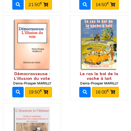
€
€
21.50
14.50
Démocrasseuse :
Le ras le bol de la
L'illusion du vote
vache à lait
Denis-Prosper MARILLY
Denis-Prosper MARILLY
€
€
19.50
16.00