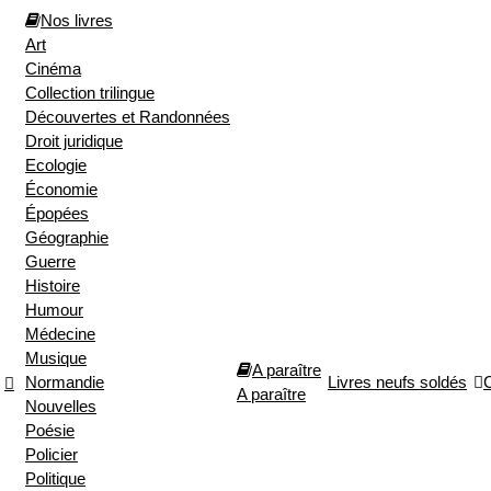
Nos livres
Art
Cinéma
Collection trilingue
Découvertes et Randonnées
Droit juridique
Ecologie
Économie
Épopées
Géographie
Guerre
Histoire
Humour
Médecine
Musique
A paraître
Normandie
Livres neufs soldés
A paraître
Nouvelles
Poésie
Policier
Politique