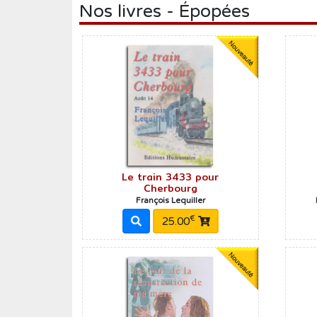
Humour
Nos livres - Épopées
Médecine
Musique
Normandie
Nouvelles
Poésie
Policier
Le train 3433 pour
Politique
Cherbourg
François Lequiller
Presse
€
25.00
Réalités
Récits
Religions
Roman