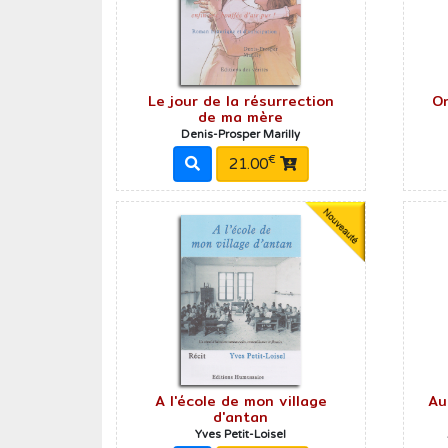
Roman historique
Sciences
Sciences humaines
Le jour de la résurrection
On
de ma mère
Showbiz
Denis-Prosper Marilly
Témoignages
€
21.00
Vie d'antan
A l'école de mon village
Au
d'antan
Yves Petit-Loisel