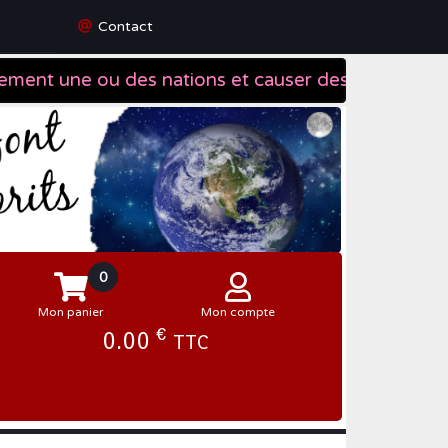
Contact
0
Mon panier
Mon compte
€
0.00
TTC
Se connecter