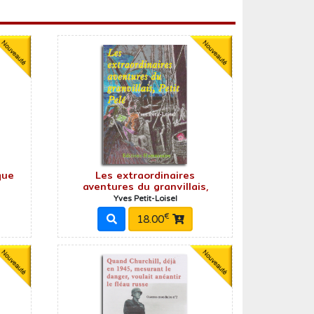
Créer un compte
que
Les extraordinaires
aventures du granvillais,
Yves Petit-Loisel
€
18.00