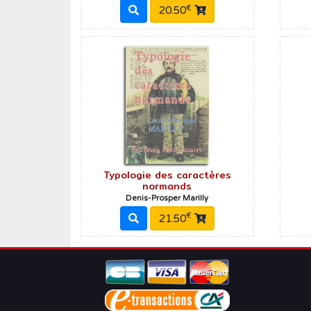
€
20.50
Typologie des caractères
normands
Denis-Prosper Marilly
€
21.50