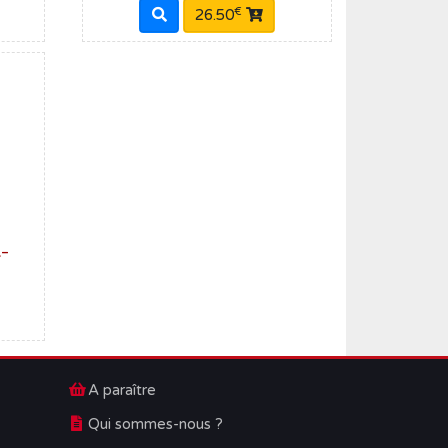
€
26.50
t-
A paraître
Qui sommes-nous ?