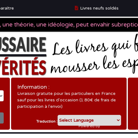
araître
Livres neufs soldés
ître
Information :
Livraison gratuite pour les particuliers en France
sauf pour les livres d'occasion (1.80€ de frais de
participation à l'envoi)
Traduction :
Powered by
Translate