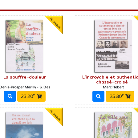
La souffre-douleur
L'incroyable et authenti
chassé-croisé l
Denis-Prosper Marilly - S. Des
Marc Hébert
€
€
23.20
25.80