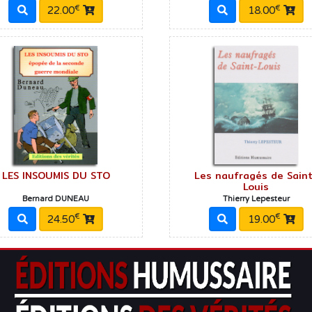
€
€
22.00
18.00
LES INSOUMIS DU STO
Les naufragés de Sain
Louis
Bernard DUNEAU
Thierry Lepesteur
€
€
24.50
19.00