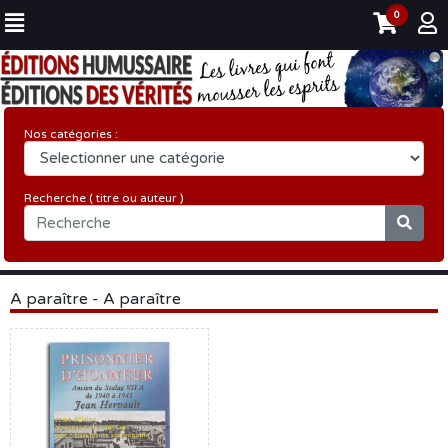
0
Nos catégories :
Recherche ( titre ou auteur )
A paraître - A paraître