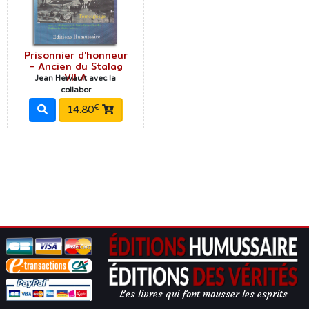
Prisonnier d'honneur
- Ancien du Stalag
VII A
Jean Hervault avec la
collabor
€
14.80
Les livres qui font mousser les esprits