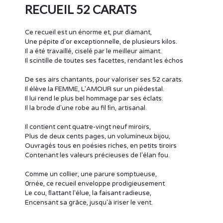
RECUEIL 52 CARATS
Ce recueil est un énorme et, pur diamant,
Une pépite d'or exceptionnelle, de plusieurs kilos.
Il a été travaillé, ciselé par le meilleur aimant.
Il scintille de toutes ses facettes, rendant les échos
De ses airs chantants, pour valoriser ses 52 carats.
Il élève la FEMME, L'AMOUR sur un piédestal.
Il lui rend le plus bel hommage par ses éclats.
Il la brode d'une robe au fil ﬁn, artisanal.
Il contient cent quatre-vingt neuf miroirs,
Plus de deux cents pages, un volumineux bijou,
Ouvragés tous en poésies riches, en petits tiroirs
Contenant les valeurs précieuses de l'élan fou.
Comme un collier, une parure somptueuse,
0rnée, ce recueil enveloppe prodigieusement
Le cou, ﬂattant l'élue, la faisant radieuse,
Encensant sa grâce, jusqu'à iriser le vent.