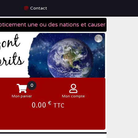
Contact
0
Mon panier
Mon compte
€
0.00
TTC
Se connecter