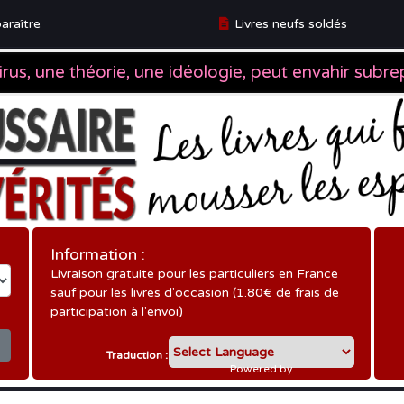
araître
Livres neufs soldés
ître
Information :
Livraison gratuite pour les particuliers en France
sauf pour les livres d'occasion (1.80€ de frais de
participation à l'envoi)
Traduction :
Powered by
Translate