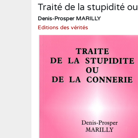
Humour
Traité de la stupidité o
Médecine
Denis-Prosper MARILLY
Musique
Editions des vérités
Normandie
Nouvelles
Poésie
Policier
Politique
Presse
Réalités
Récits
Religions
Roman