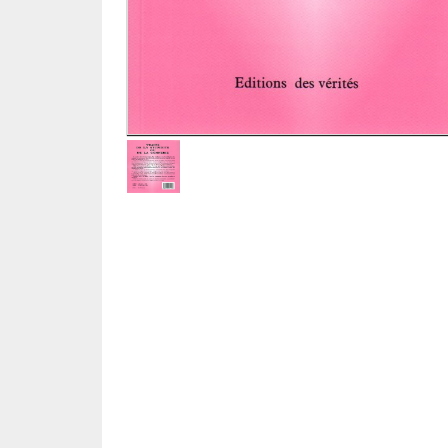
Roman historique
Sciences
Sciences humaines
Showbiz
Témoignages
Vie d'antan