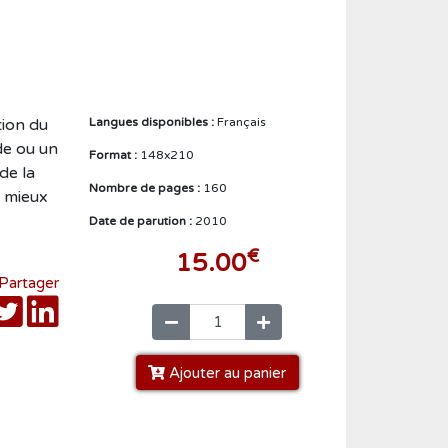
Créer un compte
tion du
Langues disponibles :
Français
de ou un
Format :
148x210
 de la
Nombre de pages :
160
r mieux
Date de parution :
2010
€
15.00
Partager
Ajouter au panier