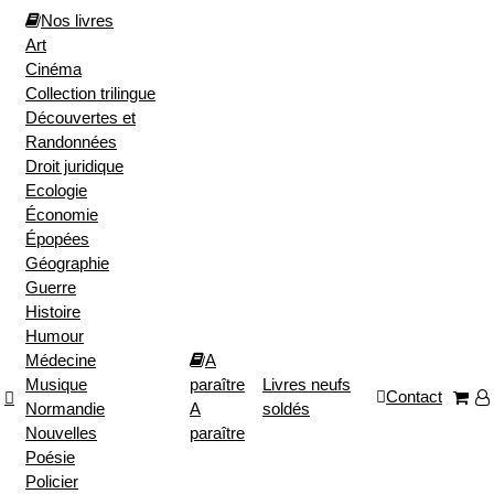
Nos livres
Art
Cinéma
Collection trilingue
Découvertes et
Randonnées
Droit juridique
Ecologie
Économie
Épopées
Géographie
Guerre
Histoire
Humour
Médecine
A
Musique
paraître
Livres neufs
Contact
Normandie
A
soldés
Nouvelles
paraître
Poésie
Policier