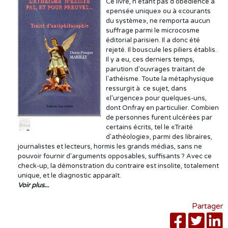
Ce livre, n'étant pas d'obédience à
«pensée unique» ou à «courants
du système», ne remporta aucun
suffrage parmi le microcosme
éditorial parisien. Il a donc été
rejeté. Il bouscule les piliers établis.
Il y a eu, ces derniers temps,
parution d'ouvrages traitant de
l'athéisme. Toute la métaphysique
ressurgit à ce sujet, dans
«l'urgence» pour quelques-uns,
dont Onfray en particulier. Combien
de personnes furent ulcérées par
certains écrits, tel le «Traité
d'athéologie», parmi des libraires,
journalistes et lecteurs, hormis les grands médias, sans ne
pouvoir fournir d'arguments opposables, suffisants ? Avec ce
check-up, la démonstration du contraire est insolite, totalement
unique, et le diagnostic apparaît.
Voir plus...
Partager