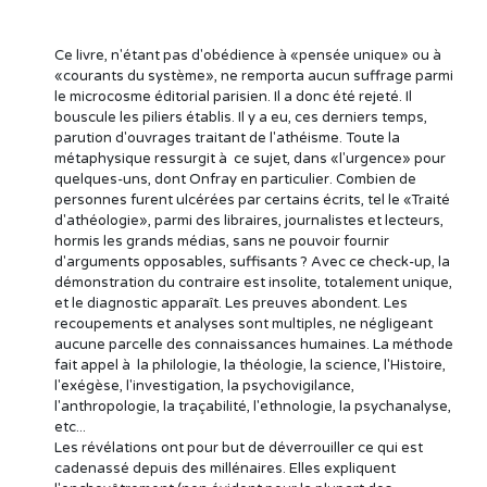
Ce livre, n'étant pas d'obédience à «pensée unique» ou à
«courants du système», ne remporta aucun suffrage parmi
le microcosme éditorial parisien. Il a donc été rejeté. Il
bouscule les piliers établis. Il y a eu, ces derniers temps,
parution d'ouvrages traitant de l'athéisme. Toute la
métaphysique ressurgit à ce sujet, dans «l'urgence» pour
quelques-uns, dont Onfray en particulier. Combien de
personnes furent ulcérées par certains écrits, tel le «Traité
d'athéologie», parmi des libraires, journalistes et lecteurs,
hormis les grands médias, sans ne pouvoir fournir
d'arguments opposables, suffisants ? Avec ce check-up, la
démonstration du contraire est insolite, totalement unique,
et le diagnostic apparaît. Les preuves abondent. Les
recoupements et analyses sont multiples, ne négligeant
aucune parcelle des connaissances humaines. La méthode
fait appel à la philologie, la théologie, la science, l'Histoire,
l'exégèse, l'investigation, la psychovigilance,
l'anthropologie, la traçabilité, l'ethnologie, la psychanalyse,
etc...
Les révélations ont pour but de déverrouiller ce qui est
cadenassé depuis des millénaires. Elles expliquent