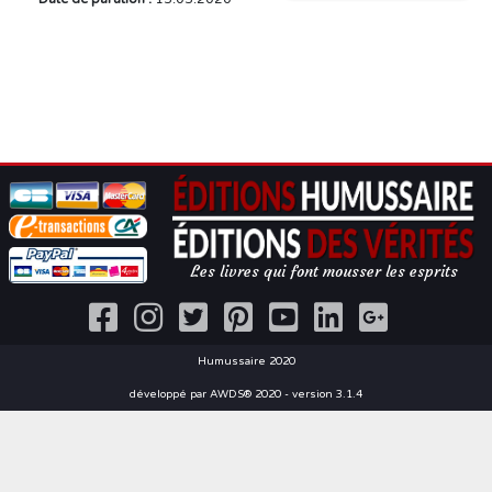
Les livres qui font mousser les esprits
Humussaire 2020
développé par AWDS® 2020 - version 3.1.4