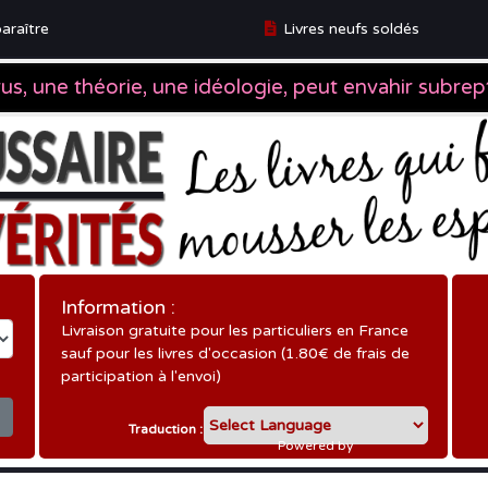
araître
Livres neufs soldés
ître
Information :
Livraison gratuite pour les particuliers en France
sauf pour les livres d'occasion (1.80€ de frais de
participation à l'envoi)
Traduction :
Powered by
Translate