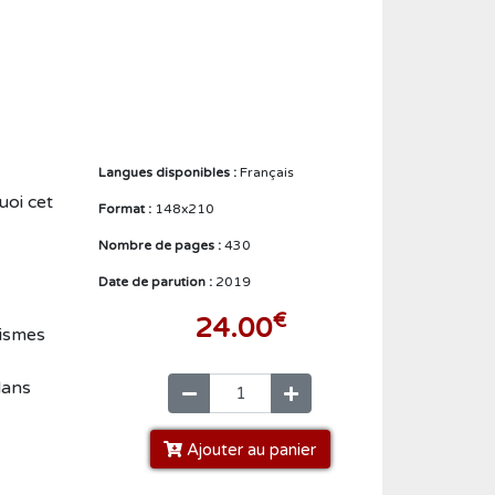
Créer un compte
Langues disponibles :
Français
uoi cet
Format :
148x210
Nombre de pages :
430
Date de parution :
2019
€
24.00
nismes
dans
Ajouter au panier