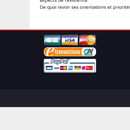
aspects de l'existence.
De quoi revoir ses orientations et priorité