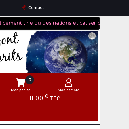
Contact
0
Mon panier
Mon compte
€
0.00
TTC
Se connecter