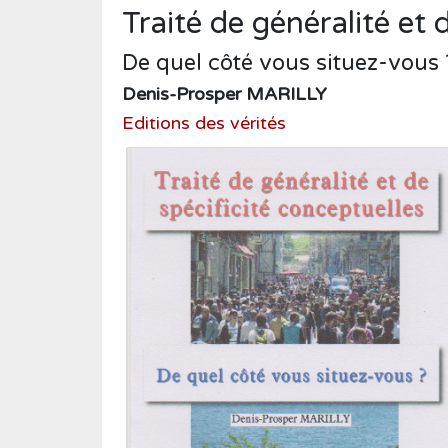
Humour
Traité de généralité et 
Médecine
De quel côté vous situez-vous 
Musique
Denis-Prosper MARILLY
Normandie
Editions des vérités
Nouvelles
Poésie
Policier
Politique
Presse
Réalités
Récits
Religions
Roman