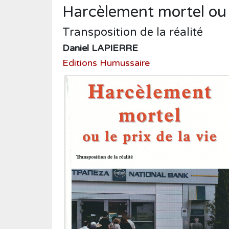
Humour
Harcèlement mortel ou l
Médecine
Transposition de la réalité
Musique
Daniel LAPIERRE
Normandie
Editions Humussaire
Nouvelles
Poésie
Policier
Politique
Presse
Réalités
Récits
Religions
Roman