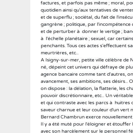
factures, et parfois pas même ; moral, p
quotidien ainsi qu'aux tentatives de vent
et de superflu ; sociétal, du fait de l'ins
gangrène ; politique, par l'incompétence 
et de perturber à donner le vertige ; ba
à l'échelle planétaire ; sexuel, car certai
penchants. Tous ces actes s'effectuent s
meurtrières, etc...
A Isigny-sur-mer, petite ville célèbre de 
né, dépeint cet univers qui défraye de pl
agence bancaire comme tant d'autres, on
avancement, ses ambitions, ses désirs... 
on dispose : la délation, la flatterie, les c
pouvoir discrétionnaire, etc... Un vérita
et qui contraste avec les parcs à huitres
saveur charnue et leur couleur d'un vert 
Bernard Chambrun exerce nouvellement se
Il y a été muté pour l'éloigner et étouffer l
avec son harcèlement sur le personnel fé