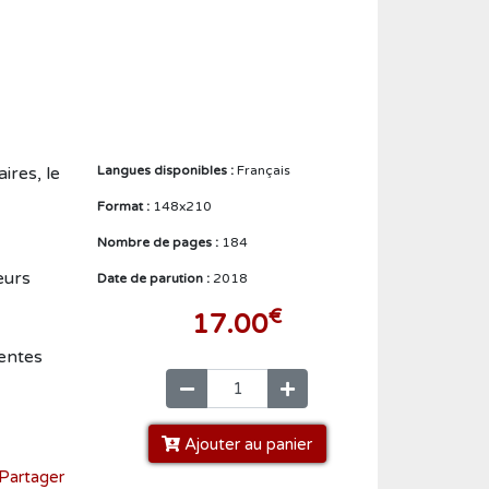
Créer un compte
ires, le
Langues disponibles :
Français
Format :
148x210
Nombre de pages :
184
eurs
Date de parution :
2018
€
17.00
rentes
Ajouter au panier
Partager