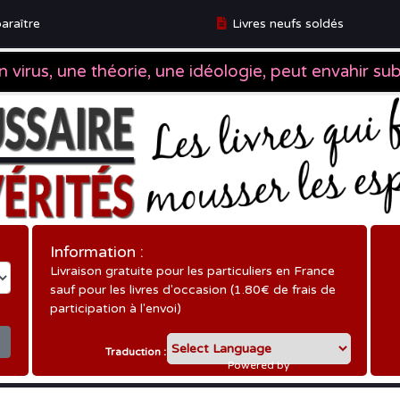
araître
Livres neufs soldés
ître
Information :
Livraison gratuite pour les particuliers en France
sauf pour les livres d'occasion (1.80€ de frais de
participation à l'envoi)
Traduction :
Powered by
Translate