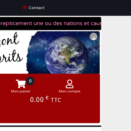
Contact
0
Mon panier
Mon compte
€
0.00
TTC
Se connecter