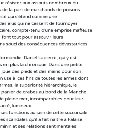
our résister aux assauts nombreux du
es de la part de marchands de poisons
écurité qui s'étend comme une
des élus qui ne cessent de tournoyer
ncaire, compte-tenu d'une emprise mafieuse
ns font tout pour assouvir leurs
ans souci des conséquences dévastatrices,
Normandie, Daniel Lapierre, qui y est
us en plus la chronique. Dans une petite
 joue des pieds et des mains pour son
On use à ces fins de toutes les armes dont
harmes, la supériorité hiérarchique, le
ble panier de crabes au bord de la Manche
 de pleine mer, incomparables pour leur
nacré, lumineux.
s fonctions au sein de cette succursale.
es scandales qu'il a fait naître à Falaise
minin et ses relations sentimentales