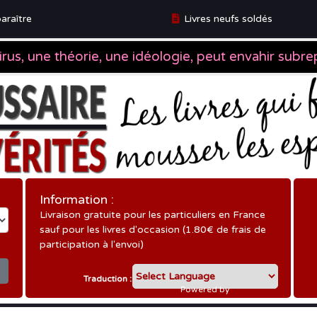
araître
Livres neufs soldés
ître
Information :
Livraison gratuite pour les particuliers en France
sauf pour les livres d'occasion (1.80€ de frais de
participation à l'envoi)
Traduction :
Powered by
Translate