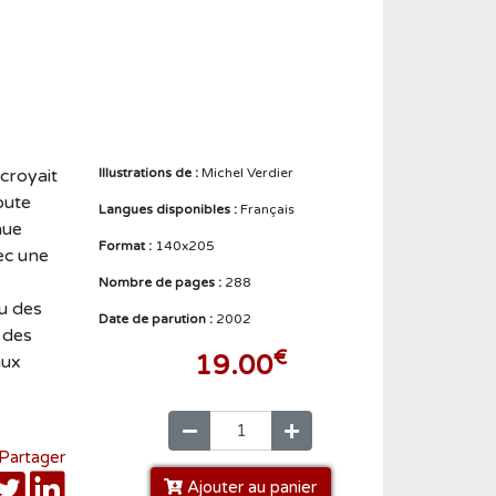
Créer un compte
croyait
Illustrations de :
Michel Verdier
oute
Langues disponibles :
Français
nue
Format :
140x205
ec une
Nombre de pages :
288
u des
Date de parution :
2002
 des
€
19.00
aux
Partager
Ajouter au panier