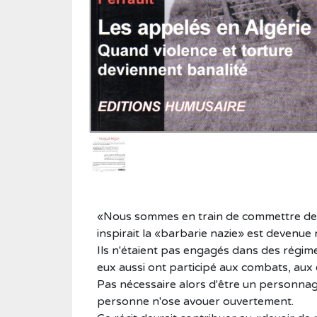
Roman historique
Sciences
Sciences humaines
Showbiz
Témoignages
Vie d'antan
«Nous sommes en train de commettre des s
inspirait la «barbarie nazie» est devenue
Ils n'étaient pas engagés dans des régim
eux aussi ont participé aux combats, aux e
Pas nécessaire alors d'être un personnag
personne n'ose avouer ouvertement.