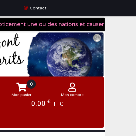
Contact
0
Mon panier
Mon compte
€
0.00
TTC
Se connecter