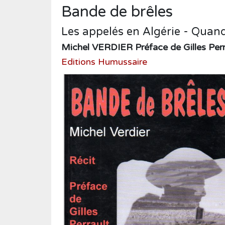
Humour
Bande de brêles
Médecine
Les appelés en Algérie - Quand
Musique
Michel VERDIER Préface de Gilles Perr
Normandie
Editions Humussaire
Nouvelles
Poésie
Policier
Politique
Presse
Réalités
Récits
Religions
Roman