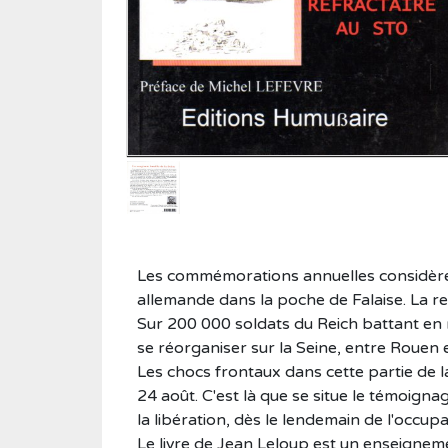
Roman historique
Sciences
Sciences humaines
Showbiz
Témoignages
Vie d'antan
Les commémorations annuelles considèren
allemande dans la poche de Falaise. La r
Sur 200 000 soldats du Reich battant en r
se réorganiser sur la Seine, entre Rouen 
Les chocs frontaux dans cette partie de l
24 août. C'est là que se situe le témoigna
la libération, dès le lendemain de l'occup
Le livre de Jean Leloup est un enseignement