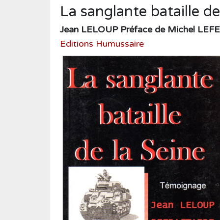
Humour
La sanglante bataille de
Médecine
Jean LELOUP Préface de Michel LEF
Musique
Editions Humussaire
Normandie
Nouvelles
Poésie
Policier
Politique
Presse
Réalités
Récits
Religions
Roman