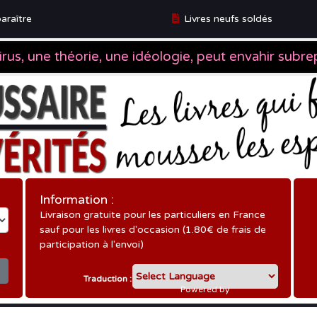
araître
Livres neufs soldés
ître
Information :
Livraison gratuite pour les particuliers en France
sauf pour les livres d'occasion (1.80€ de frais de
participation à l'envoi)
Traduction :
Powered by
Translate