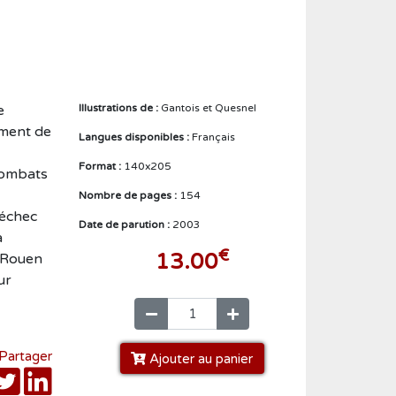
Créer un compte
e
Illustrations de :
Gantois et Quesnel
ement de
Langues disponibles :
Français
Format :
140x205
combats
Nombre de pages :
154
'échec
Date de parution :
2003
à
€
13.00
e Rouen
ur
Partager
Ajouter au panier