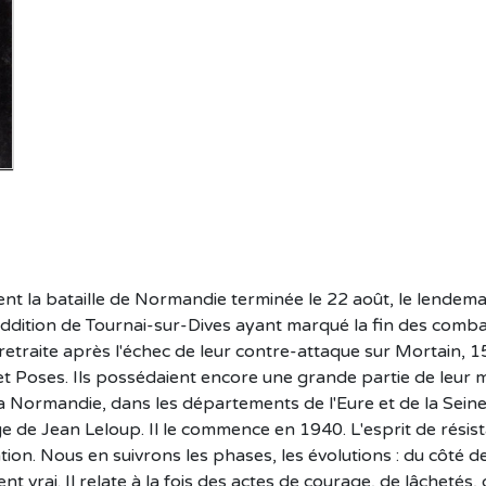
t la bataille de Normandie terminée le 22 août, le lendema
eddition de Tournai-sur-Dives ayant marqué la fin des comba
etraite après l'échec de leur contre-attaque sur Mortain, 15
et Poses. Ils possédaient encore une grande partie de leur m
a Normandie, dans les départements de l'Eure et de la Seine 
ge de Jean Leloup. Il le commence en 1940. L'esprit de résis
ation. Nous en suivrons les phases, les évolutions : du côté 
 vrai. Il relate à la fois des actes de courage, de lâchetés, 