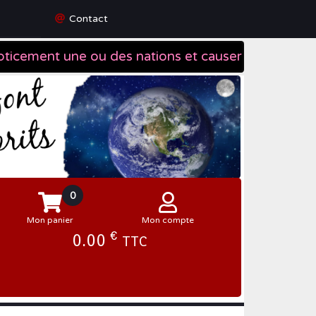
Contact
0
Mon panier
Mon compte
€
0.00
TTC
Se connecter