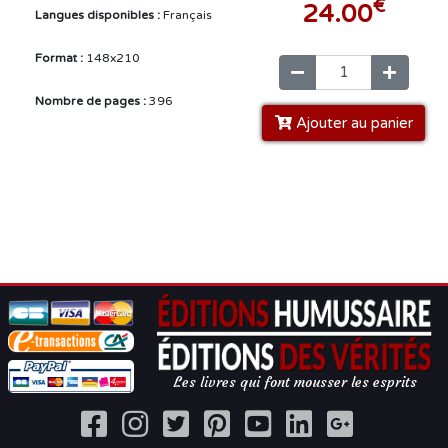
€
24.00
Langues disponibles :
Français
Format :
148x210
Nombre de pages :
396
Ajouter au panier
Les livres qui font mousser les esprits