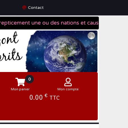
Contact
0
Mon panier
Mon compte
€
0.00
TTC
Se connecter