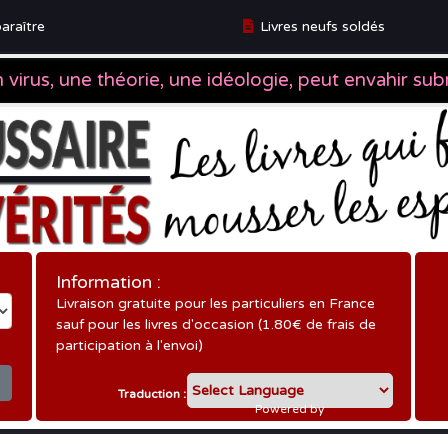
araître
Livres neufs soldés
ître
Information :
Livraison gratuite pour les particuliers en France
sauf pour les livres d'occasion (1.80€ de frais de
participation à l'envoi)
Traduction :
Powered by
Translate