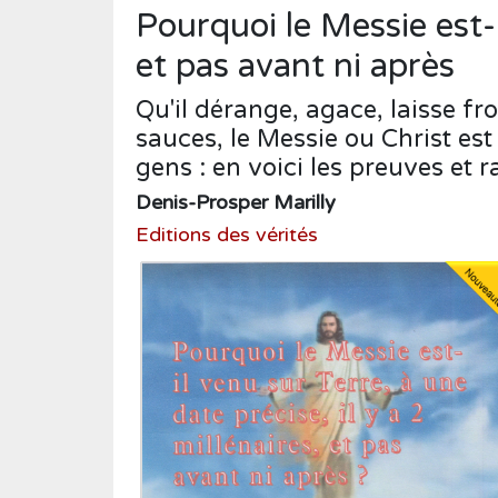
Humour
Pourquoi le Messie est-i
Médecine
et pas avant ni après
Musique
Qu'il dérange, agace, laisse fr
Normandie
sauces, le Messie ou Christ est
Nouvelles
gens : en voici les preuves et ra
Denis-Prosper Marilly
Poésie
Editions des vérités
Policier
Politique
Presse
Réalités
Récits
Religions
Roman