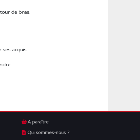
tour de bras.
r ses acquis.
endre.
A paraître
Qui sommes-nous ?