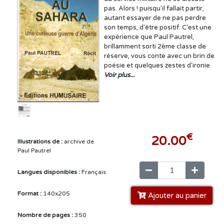
pas. Alors ! puisqu'il fallait partir,
autant essayer de ne pas perdre
son temps, d'être positif. C'est une
expérience que Paul Pautrel,
brillamment sorti 2ème classe de
réserve, vous conte avec un brin de
poésie et quelques zestes d'ironie
Voir plus...
€
20.00
Illustrations de :
archive de
Paul Pautrel
Langues disponibles :
Français
Format :
140x205
Ajouter au panier
Nombre de pages :
350