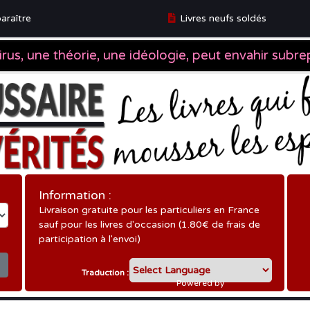
araître
Livres neufs soldés
ître
Information :
Livraison gratuite pour les particuliers en France
sauf pour les livres d'occasion (1.80€ de frais de
participation à l'envoi)
Traduction :
Powered by
Translate