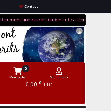
Contact
0
Mon panier
Mon compte
€
0.00
TTC
Se connecter