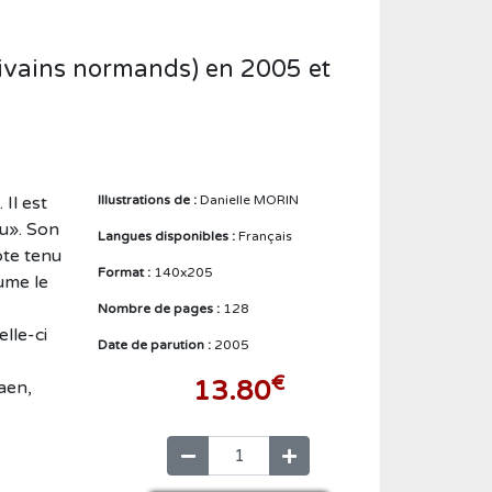
Créer un compte
rivains normands) en 2005 et
 Il est
Illustrations de :
Danielle MORIN
nu». Son
Langues disponibles :
Français
pte tenu
Format :
140x205
ume le
Nombre de pages :
128
lle-ci
Date de parution :
2005
€
13.80
aen,