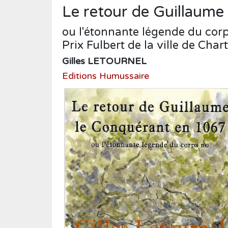
Humour
Le retour de Guillaume
Médecine
ou l'étonnante légende du corp
Musique
Prix Fulbert de la ville de Cha
Normandie
Gilles LETOURNEL
Nouvelles
Editions Humussaire
Poésie
Policier
Politique
Presse
Réalités
Récits
Religions
Roman