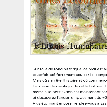
Roman historique
Sciences
Sciences humaines
Showbiz
Témoignages
Vie d'antan
Sur toile de fond historique, ce récit est 
toutefois été fortement édulcorée, compt
Mais où s'arrête l'histoire et où commence
Retrouvez les vestiges de cette histoire 
même si le petit-Odon est maintenant cana
et découvrez l'ancien emplacement du «Gué
Plus étonnant encore, rendez-vous à Esso