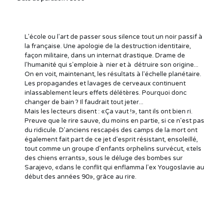
L'école ou l'art de passer sous silence tout un noir passif à
la française. Une apologie de la destruction identitaire,
façon militaire, dans un internat drastique. Drame de
l'humanité qui s'emploie à nier et à détruire son origine...
On en voit, maintenant, les résultats à l'échelle planétaire.
Les propagandes et lavages de cerveaux continuent
inlassablement leurs effets délétères. Pourquoi donc
changer de bain ? Il faudrait tout jeter...
Mais les lecteurs disent : «Ça vaut !», tant ils ont bien ri.
Preuve que le rire sauve, du moins en partie, si ce n'est pas
du ridicule. D'anciens rescapés des camps de la mort ont
également fait part de ce jet d'esprit résistant, ensoleillé,
tout comme un groupe d'enfants orphelins survécut, «tels
des chiens errants», sous le déluge des bombes sur
Sarajevo, «dans le conflit qui enflamma l'ex Yougoslavie au
début des années 90», grâce au rire.