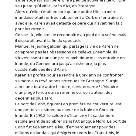
s'interroge sur son père. Elle a peu de souvenirs de lui. Elle
sait juste qu'il vit là , près d'ici, en Bretagne.
Alors qu'elle n'était encore qu'une petite fille, sa mère
irlandaise était rentrée subitement à Cork en l'entraînant
avec elle. Karen avait détesté ce père qui n'avait rien fait
pour les retenir.
Ce soir-là , elle croit le reconnaître au pied de la scène mais
il disparaît avant la fin du spectacle.
Manuel, le jeune galicien qui partage la vie de Karen ne
comprend pas les obsessions de celle-ci. Ensemble, ils
s'investissent dans un projet ambitieux qui les entraîne en
Irlande, du Connemara jusqu'à Inishmore, la plus
occidentale des îles d'Aran.
Karen en profite pour se rendre à Cork afin de confronter
sa mère aux révélations obtenues en Bretagne. Surgit
alors une toute autre histoire, consternante ! L'histoire
d'un piège tendu qui se referme sur son auteur, des
décennies plus tard.
Le port de Cobh, figurant en première de couverture, est
une petite ville située au coeur de la baie de Cork, en
Irlande. En 1912, le célèbre «Titanic» y fit sa dernière
escale avant de sombrer dans l'Atlantique Nord. Le port de
Cobh fut également le lieu d'embarquement pour des
millions d'Irlandais qui émigrèrent vers les Etats-Unis, le